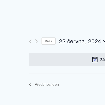
22 června, 2024
Dnes
Vyberte
datum.
Žád
Předchozí den