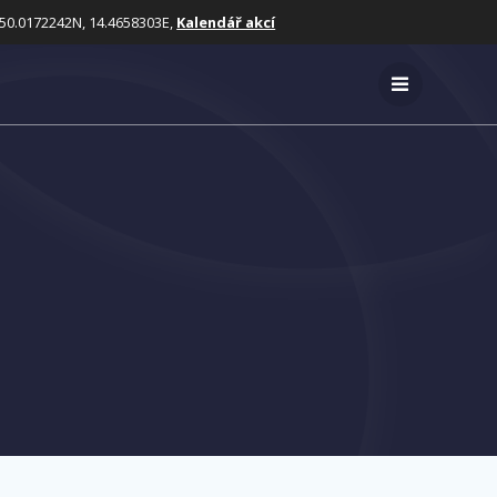
50.0172242N, 14.4658303E,
Kalendář akcí