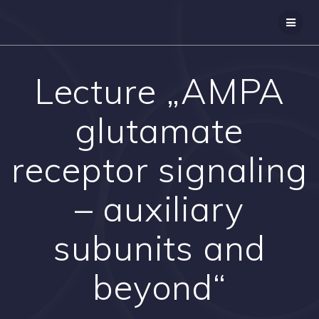
Přeskočit
na
obsah
Lecture „AMPA
glutamate
receptor signaling
– auxiliary
subunits and
beyond“