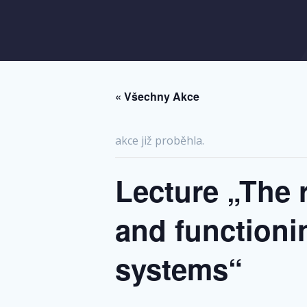
« Všechny Akce
akce již proběhla.
Lecture „The 
and functioni
systems“