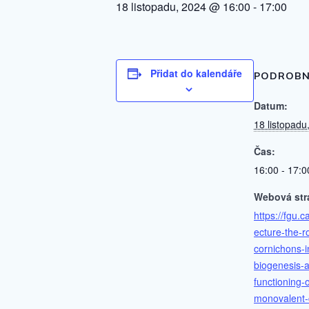
18 listopadu, 2024 @ 16:00
-
17:00
Přidat do kalendáře
PODROBN
Datum:
18 listopadu
Čas:
16:00 - 17:0
Webová str
https://fgu.c
ecture-the-ro
cornichons-i
biogenesis-
functioning-o
monovalent-