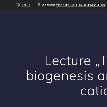
Přeskočit
EN
CZ
Address
Vídeňská 1083, 142 00 Praha 4 - Krč,
na
obsah
Lecture „T
biogenesis a
cati