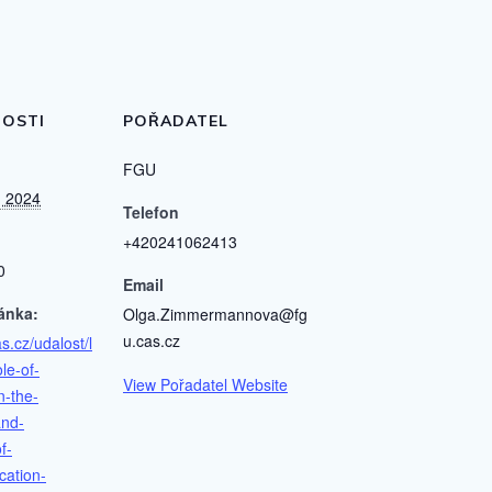
OSTI
POŘADATEL
FGU
, 2024
Telefon
+420241062413
0
Email
ánka:
Olga.Zimmermannova@fg
u.cas.cz
as.cz/udalost/l
le-of-
View Pořadatel Website
n-the-
and-
f-
cation-