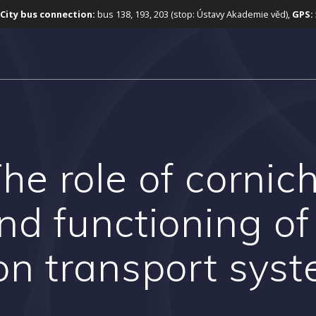
City bus connection:
bus 138, 193, 203 (stop: Ústavy Akademie věd),
GPS:
he role of cornic
nd functioning o
on transport sys