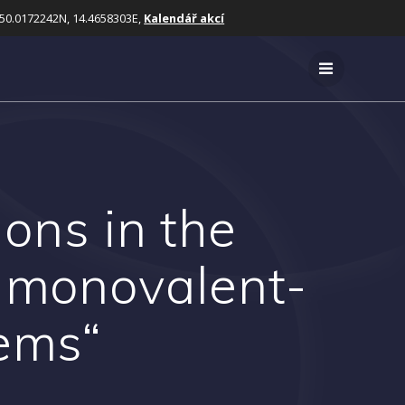
50.0172242N, 14.4658303E,
Kalendář akcí
hons in the
f monovalent-
tems“