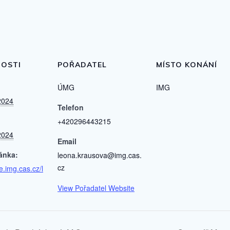
OSTI
POŘADATEL
MÍSTO KONÁNÍ
ÚMG
IMG
2024
Telefon
+420296443215
2024
Email
ánka:
leona.krausova@img.cas.
cz
e.img.cas.cz/l
View Pořadatel Website