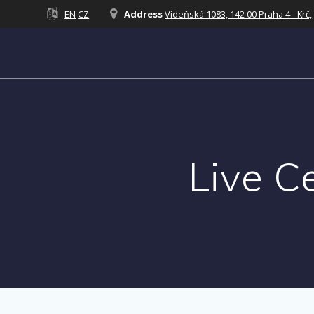
Přeskočit
EN
CZ
Address
Vídeňská 1083, 142 00 Praha 4 - Krč,
na
obsah
Live C