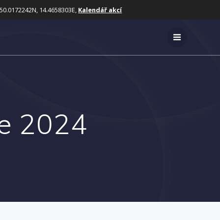
50.0172242N, 14.4658303E,
Kalendář akcí
se 2024