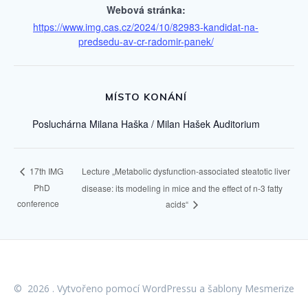
Webová stránka:
https://www.img.cas.cz/2024/10/82983-kandidat-na-
predsedu-av-cr-radomir-panek/
MÍSTO KONÁNÍ
Posluchárna Milana Haška / Milan Hašek Auditorium
Lecture „Metabolic dysfunction-associated steatotic liver
17th IMG
PhD
disease: its modeling in mice and the effect of n-3 fatty
conference
acids“
© 2026 . Vytvořeno pomocí WordPressu a
šablony Mesmerize