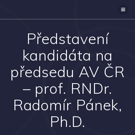
Přeskočit
na
obsah
Představení
kandidáta na
předsedu AV ČR
– prof. RNDr.
Radomír Pánek,
Ph.D.