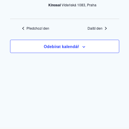
w
g
Kinosal
Vídeňská 1083, Praha
a
s
c
N
e
Předchozí den
Další den
p
a
r
Odebírat kalendář
v
o
i
z
o
g
b
a
r
t
a
z
i
e
o
n