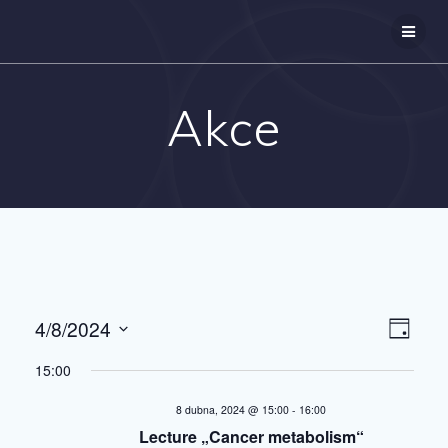
Přeskočit
na
obsah
Akce
V
4/8/2024
N
Den
Vyberte
a
i
15:00
datum.
v
e
8 dubna, 2024 @ 15:00
-
16:00
i
Lecture „Cancer metabolism“