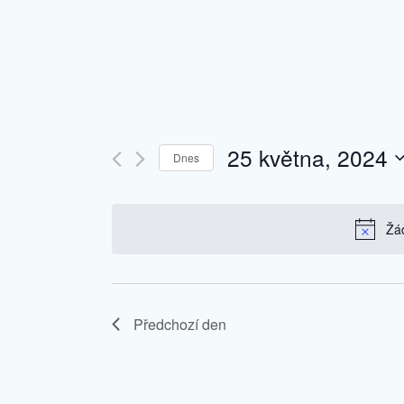
25 května, 2024
Dnes
Vyberte
datum.
Žá
Předchozí den