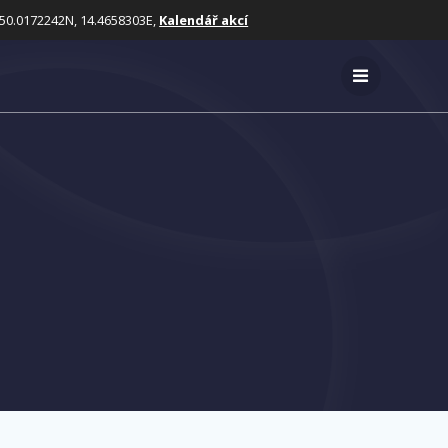
50.0172242N, 14.4658303E,
Kalendář akcí