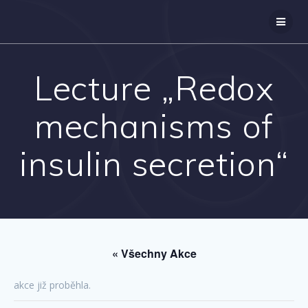
Přeskočit
na
obsah
Lecture „Redox
mechanisms of
insulin secretion“
« Všechny Akce
akce již proběhla.